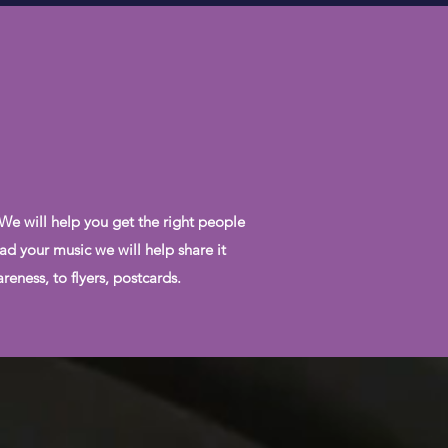
 We will help you get the right people
ad your music we will help share it
eness, to flyers, postcards.