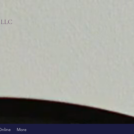
s LLC
!
Online
More