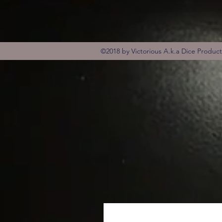
©2018 by Victorious A.k.a Dice Produc