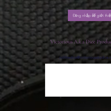
Đăng nhập để giới thi
Victorious A.k.a Dice Produ
rollthedice@victoriousakadice