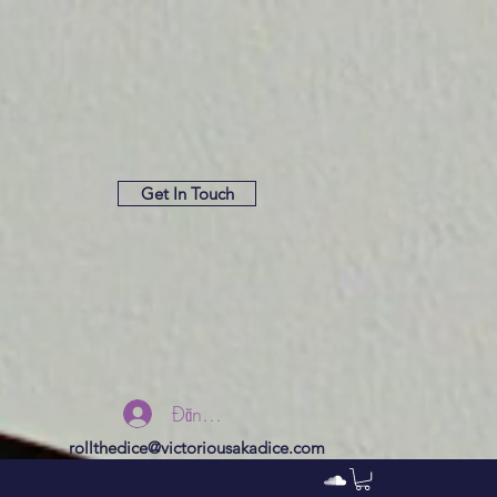
Get In Touch
Đăng nhập
rollthedice@victoriousakadice.com