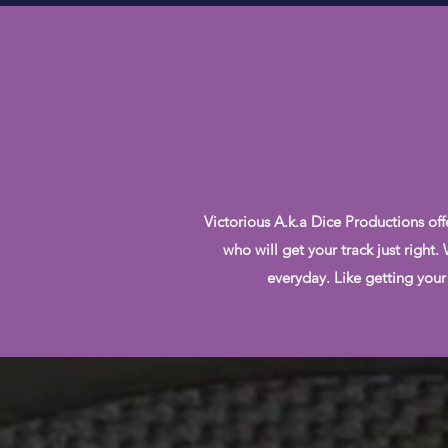
Victorious A.k.a Dice Productions off
who will get your track just right
everyday. Like getting your