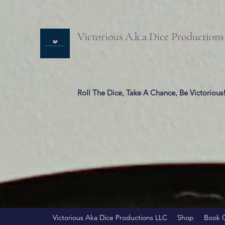
Victorious A.k.a Dice Production
Roll The Dice, Take A Chance, Be Victorious
Victorious Aka Dice Productions LLC
Shop
Book 