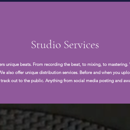
Studio Services
ers unique beats. From recording the beat, to mixing, to mastering.
. We also offer unique distribution services. Before and when you uplo
 track out to the public. Anything from social media posting and awar