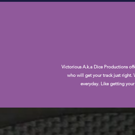
Victorious A.k.a Dice Productions off
who will get your track just right
everyday. Like getting your