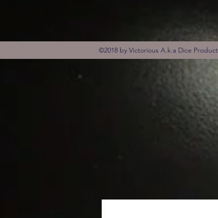
©2018 by Victorious A.k.a Dice Produc