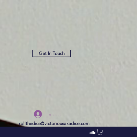
Get In Touch
Inloggen
rollthedice@victoriousakadice.com