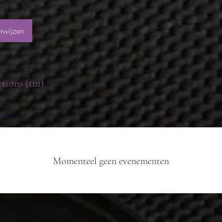
rwijzen
ctions (tm)
.com
Momenteel geen evenementen