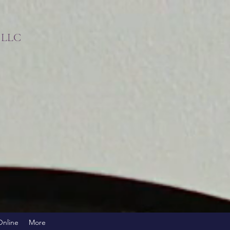
s LLC
!
Online
More