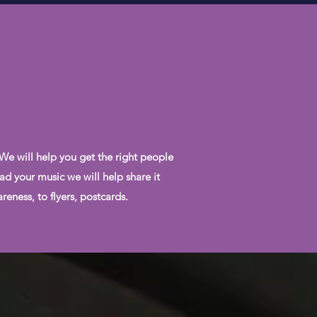
 We will help you get the right people
ad your music we will help share it
eness, to flyers, postcards.