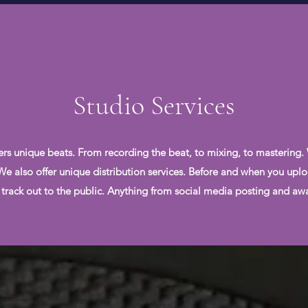
Studio Services
ers unique beats. From recording the beat, to mixing, to mastering.
. We also offer unique distribution services. Before and when you uplo
 track out to the public. Anything from social media posting and awar