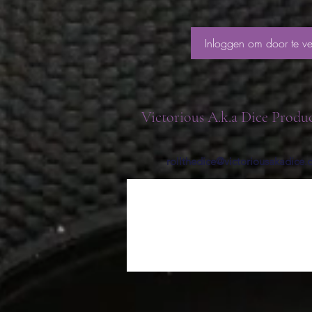
Inloggen om door te ve
Victorious A.k.a Dice Produ
rollthedice@victoriousakadice