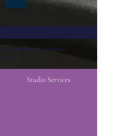
rollthedice@victoriousakadice.c
om
Studio Services