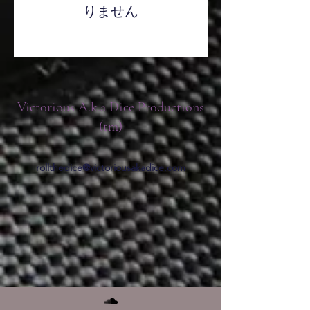
りません
Victorious A.k.a Dice Productions
(tm)
rollthedice@victoriousakadice.com