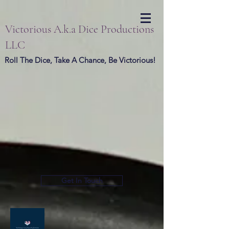
Victorious A.k.a Dice Productions
LLC
Roll The Dice, Take A Chance, Be Victorious!
Get In Touch