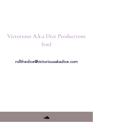
Victorious A.k.a Dice Productions
(tm)
rollthedice@victoriousakadice.com