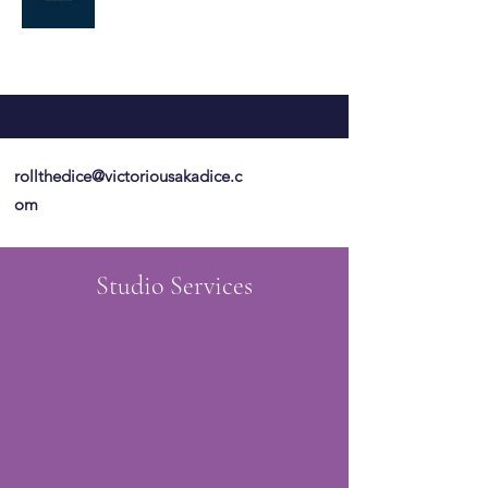
rollthedice@victoriousakadice.c
om
Studio Services