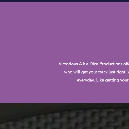
Victorious A.k.a Dice Productions off
who will get your track just right
everyday. Like getting your