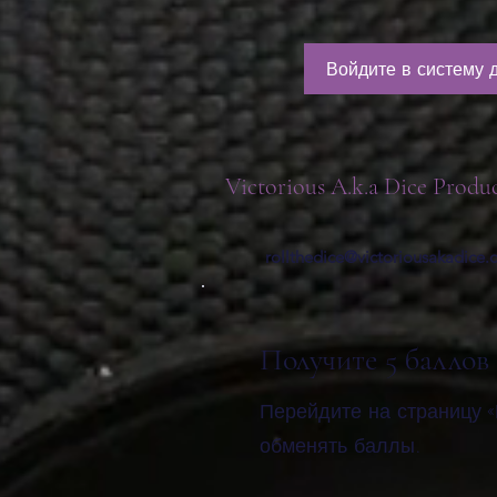
Войдите в систему 
Victorious A.k.a Dice Produ
rollthedice@victoriousakadice
Получите 5 баллов
Перейдите на страницу «
обменять баллы.