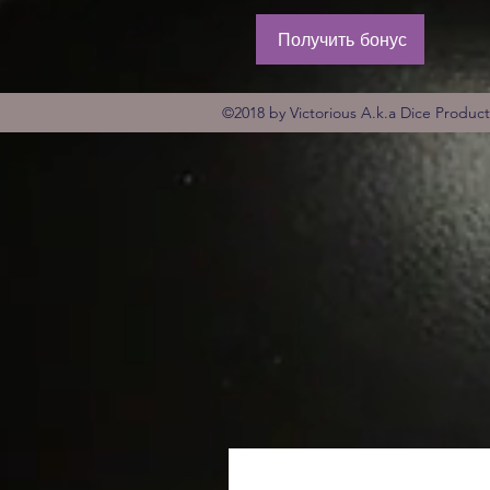
Получить бонус
©2018 by Victorious A.k.a Dice Produc