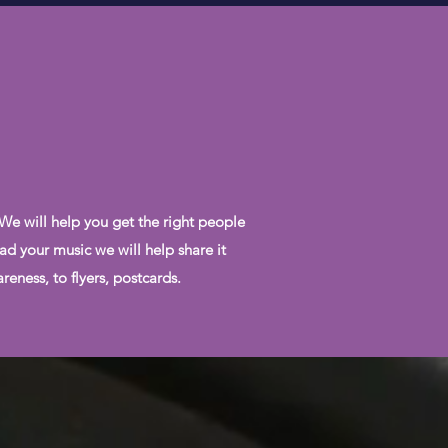
 We will help you get the right people
ad your music we will help share it
eness, to flyers, postcards.