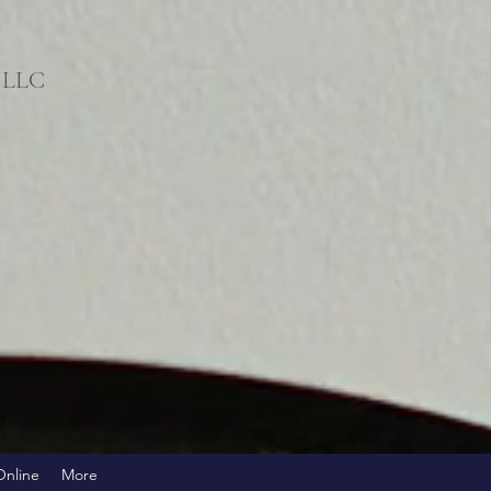
s LLC
!
Online
More