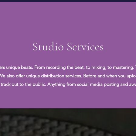
Studio Services
ers unique beats. From recording the beat, to mixing, to mastering.
. We also offer unique distribution services. Before and when you uplo
 track out to the public. Anything from social media posting and awar