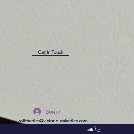
Get In Touch
Войти
rollthedice@victoriousakadice.com